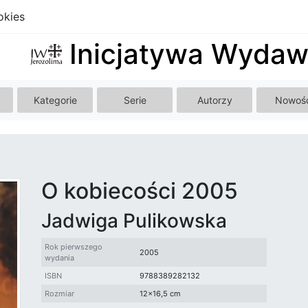
okies
Inicjatywa Wydaw
Kategorie
Serie
Autorzy
Nowoś
O kobiecości 2005
Jadwiga Pulikowska
Rok pierwszego
2005
wydania
ISBN
9788389282132
Rozmiar
12x16,5 cm