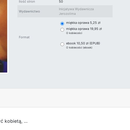
Ilość stron
50
Inicjatywa Wydawnicza
Wydawnictwo
Jerozolima
miękka oprawa 5,25 zł
miękka oprawa 19,95 zł
O kobiecości
Format
ebook 10,50 zł (EPUB)
O kobiecości (ebook)
yć kobietą, …