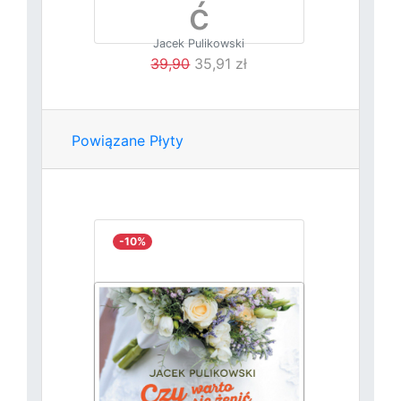
ć
Jacek Pulikowski
małżeńst
39,90
35,91 zł
wo
Powiązane Płyty
-10%