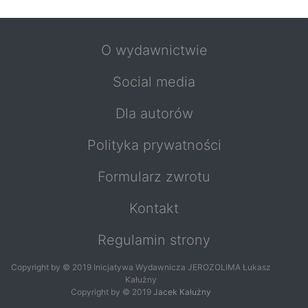
O wydawnictwie
Social media
Dla autorów
Polityka prywatności
Formularz zwrotu
Kontakt
Regulamin strony
Copyright by © 2019 Inicjatywa Wydawnicza JEROZOLIMA Łukasz
Kałużny
Copyright by © 2019
Jacek Kałużny